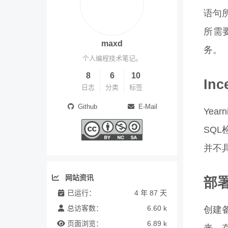
语句
所需要
maxd
务。
个人编程技术笔记。
8
6
10
In
日志
分类
标签
Github
E-Mail
Year
SQL
并不具
网站资讯
部
已运行：
4 年 87 天
总访客数：
6.60 k
创建备
页面浏览：
6.89 k