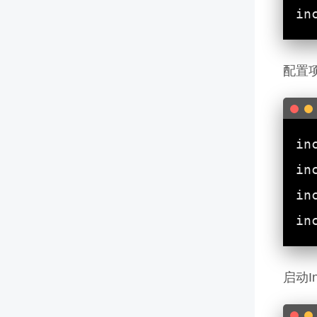
配置
启动I