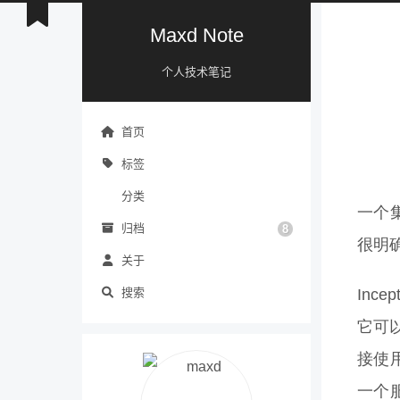
Maxd Note
个人技术笔记
首页
标签
分类
一个
归档
8
很明确
关于
搜索
Inc
它可
接使
一个