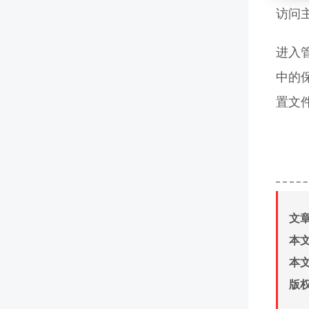
访问主
进入管
中的
置文
文
本
本
版