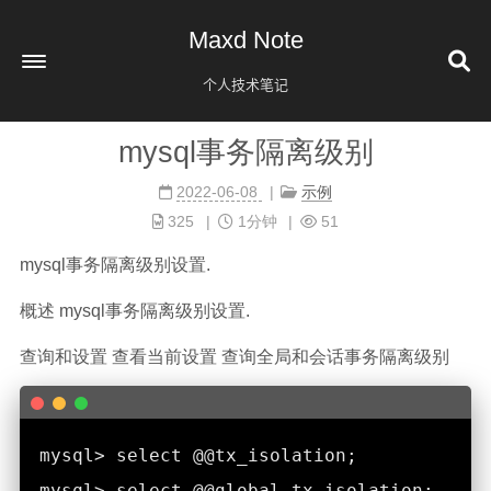
Maxd Note
个人技术笔记
mysql事务隔离级别
首页
2022-06-08
示例
标签
325
1分钟
51
分类
mysql事务隔离级别设置.
归档
8
概述 mysql事务隔离级别设置.
关于
查询和设置 查看当前设置 查询全局和会话事务隔离级别